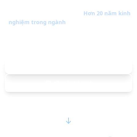
máy sản xuất màng thổi
, tốc độ cao
máy sản
xuất túi
, và máy in flexo. Với
Hơn 20 năm kinh
nghiệm trong ngành
, chúng tôi cung cấp các
giải pháp sản xuất bao bì nhựa trọn gói cho các
nhà sản xuất trên toàn thế giới.
Khám phá các dòng máy của chúng tôi
Yêu cầu báo giá
Cuộn xuống để khám phá thêm