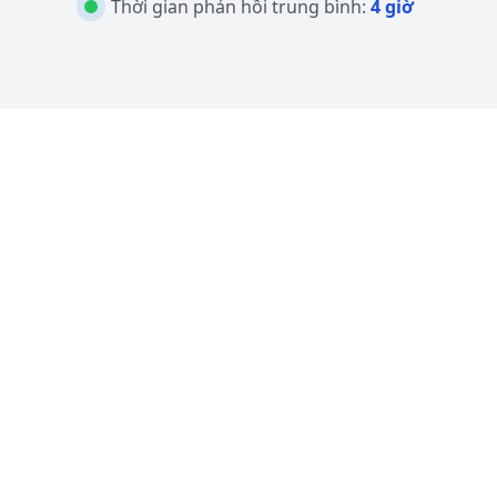
Thời gian phản hồi trung bình:
4 giờ
2500+
20+
Các máy móc đã
Số năm kinh
được lắp đặt trên
nghiệm
toàn thế giới
30+
24/7
Các quốc gia mà
Hỗ trợ kỹ thuật