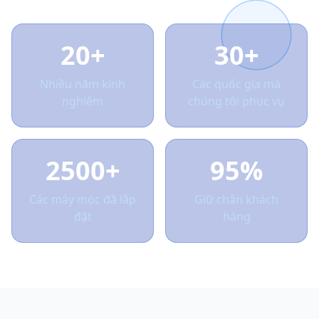
20+
30+
Nhiều năm kinh
Các quốc gia mà
nghiệm
chúng tôi phục vụ
2500+
95%
Các máy móc đã lắp
Giữ chân khách
đặt
hàng