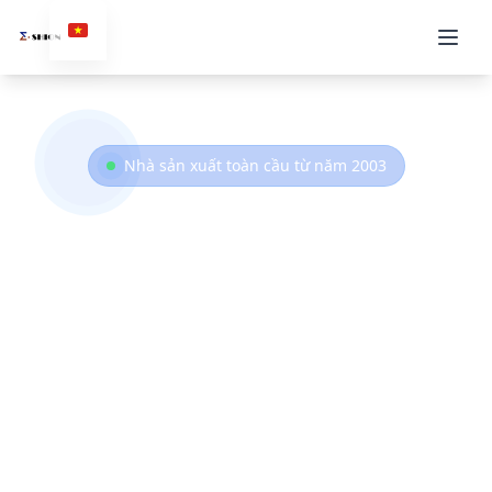
Nhà sản xuất toàn cầu từ năm 2003
Chuyên nghiệp
Nhà sản xuất máy thổi
màng
E-SHION là một trong những thương hiệu hàng
đầu
máy thổi màng
Nhà sản xuất từ năm 2003,
chuyên về công nghệ đùn đồng thời nhiều lớp