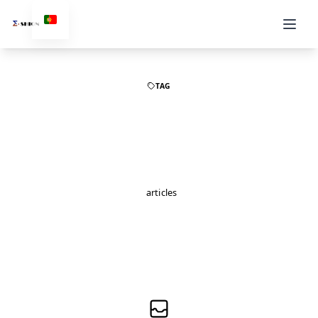
TAG
Máquina Sopradora de
Plástico Filme Mono Co-
Extrusão
3
articles