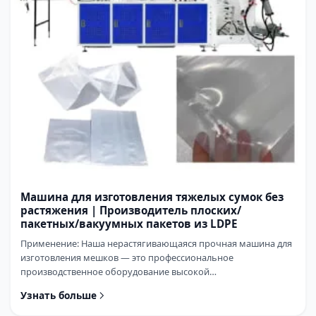
Машина для изготовления тяжелых сумок без
растяжения | Производитель плоских/
пакетных/вакуумных пакетов из LDPE
Применение: Наша нерастягивающаяся прочная машина для
изготовления мешков — это профессиональное
производственное оборудование высокой
производительности, специально разработанное для
Узнать больше
сценариев упаковки тяжелых грузов....