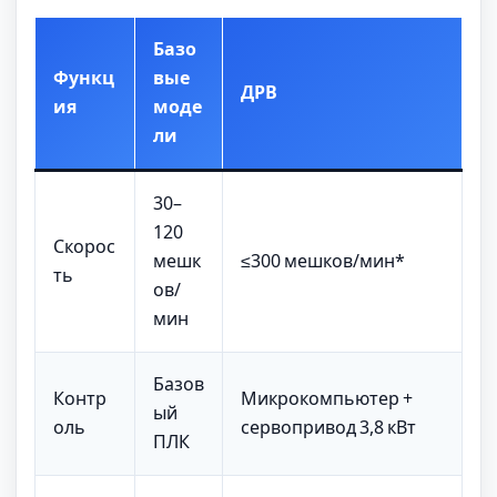
Базо
Функц
вые
ДРВ
ия
моде
ли
30–
120
Скорос
мешк
≤300 мешков/мин*
ть
ов/
мин
Базов
Контр
Микрокомпьютер +
ый
оль
сервопривод 3,8 кВт
ПЛК