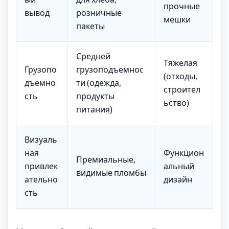
прочные
вывод
розничные
мешки
пакеты
Средней
Тяжелая
Грузопо
грузоподъемнос
(отходы,
дъемно
ти (одежда,
строител
сть
продукты
ьство)
питания)
Визуаль
ная
Функцион
Премиальные,
привлек
альный
видимые пломбы
ательно
дизайн
сть