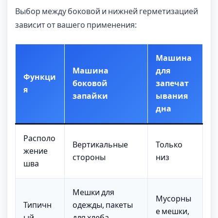
Выбор между боковой и нижней герметизацией
зависит от вашего применения:
Машина
Машина
для
Функци
боковой
запечат
я
запайки
ывания
дна
Располо
Вертикальные
Только
жение
стороны
низ
шва
Мешки для
Мусорны
Типичн
одежды, пакеты
е мешки,
ый
для хлеба,