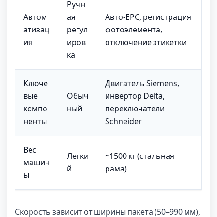
Ручн
Автом
ая
Авто‑EPC, регистрация
атизац
регул
фотоэлемента,
ия
иров
отключение этикетки
ка
Ключе
Двигатель Siemens,
вые
Обыч
инвертор Delta,
компо
ный
переключатели
ненты
Schneider
Вес
Легки
~1500 кг (стальная
машин
й
рама)
ы
Скорость зависит от ширины пакета (50–990 мм),