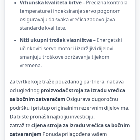
Vrhunska kvaliteta brtve
– Precizna kontrola
temperature i indeksiranje servo pogonom
osiguravaju da svaka vrećica zadovoljava
standarde kvalitete.
Niži ukupni trošak vlasništva
– Energetski
učinkoviti servo motori i izdržljivi dijelovi
smanjuju troškove održavanja tijekom
vremena.
Za tvrtke koje traže pouzdanog partnera, nabava
od uglednog
proizvođač stroja za izradu vrećica
sa bočnim zatvaračem
Osigurava dugoročnu
podršku i pristup originalnim rezervnim dijelovima.
Da biste pronašli najbolju investiciju,
zatražite
cijena stroja za izradu vrećica sa bočnim
zatvaranjem
Ponuda prilagođena vašem