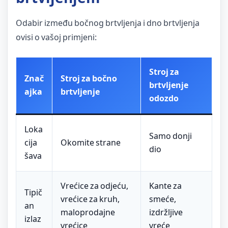
Odabir između bočnog brtvljenja i dno brtvljenja
ovisi o vašoj primjeni:
Stroj za
Znač
Stroj za bočno
brtvljenje
ajka
brtvljenje
odozdo
Loka
Samo donji
cija
Okomite strane
dio
šava
Vrećice za odjeću,
Kante za
Tipič
vrećice za kruh,
smeće,
an
maloprodajne
izdržljive
izlaz
vrećice
vreće