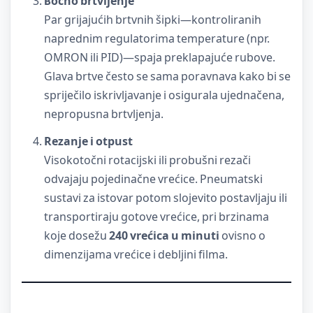
Bočno brtvljenje
Par grijajućih brtvnih šipki—kontroliranih
naprednim regulatorima temperature (npr.
OMRON ili PID)—spaja preklapajuće rubove.
Glava brtve često se sama poravnava kako bi se
spriječilo iskrivljavanje i osigurala ujednačena,
nepropusna brtvljenja.
Rezanje i otpust
Visokotočni rotacijski ili probušni rezači
odvajaju pojedinačne vrećice. Pneumatski
sustavi za istovar potom slojevito postavljaju ili
transportiraju gotove vrećice, pri brzinama
koje dosežu
240 vrećica u minuti
ovisno o
dimenzijama vrećice i debljini filma.