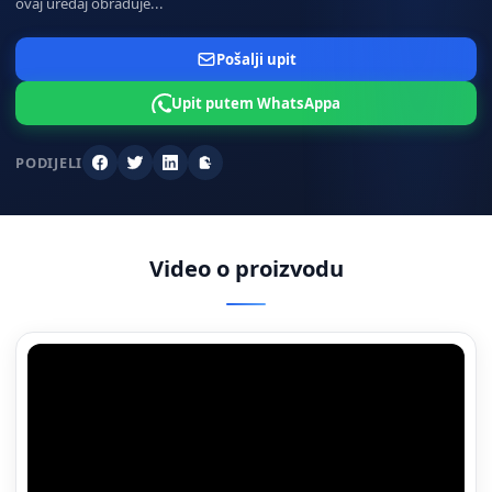
ovaj uređaj obrađuje...
Pošalji upit
Upit putem WhatsAppa
PODIJELI
Facebook
Twitter
LinkedIn
Kopiraj poveznicu
Video o proizvodu