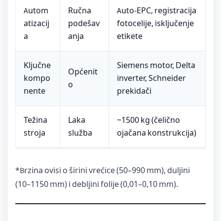
Autom
Ručna
Auto-EPC, registracija
atizacij
podešav
fotocelije, isključenje
a
anja
etikete
Ključne
Siemens motor, Delta
Općenit
kompo
inverter, Schneider
o
nente
prekidači
Težina
Laka
~1500 kg (čelično
stroja
služba
ojačana konstrukcija)
*Brzina ovisi o širini vrećice (50–990 mm), duljini
(10–1150 mm) i debljini folije (0,01–0,10 mm).