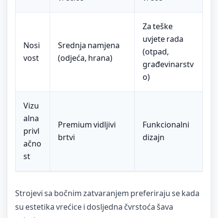
Za teške
uvjete rada
Nosi
Srednja namjena
(otpad,
vost
(odjeća, hrana)
građevinarstv
o)
Vizu
alna
Premium vidljivi
Funkcionalni
privl
brtvi
dizajn
ačno
st
Strojevi sa bočnim zatvaranjem preferiraju se kada
su estetika vrećice i dosljedna čvrstoća šava