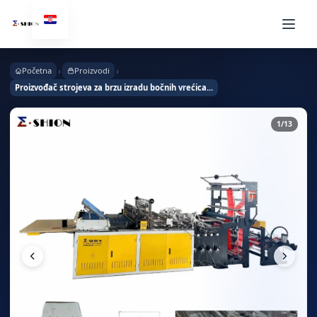
›
›
Početna
Proizvodi
Proizvođač strojeva za brzu izradu bočnih vrećica...
1
/13