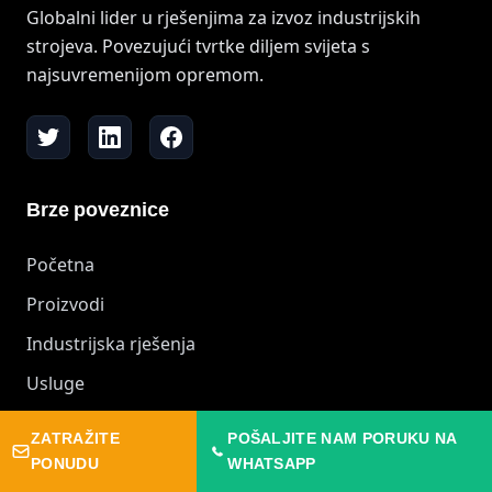
Globalni lider u rješenjima za izvoz industrijskih
strojeva. Povezujući tvrtke diljem svijeta s
najsuvremenijom opremom.
Brze poveznice
Početna
Proizvodi
Industrijska rješenja
Usluge
ZATRAŽITE
POŠALJITE NAM PORUKU NA
Mašine
PONUDU
WHATSAPP