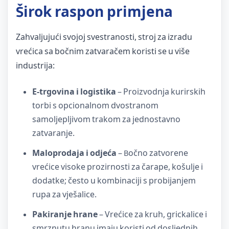
Širok raspon primjena
Zahvaljujući svojoj svestranosti, stroj za izradu
vrećica sa bočnim zatvaračem koristi se u više
industrija:
E-trgovina i logistika
– Proizvodnja kurirskih
torbi s opcionalnom dvostranom
samoljepljivom trakom za jednostavno
zatvaranje.
Maloprodaja i odjeća
– Bočno zatvorene
vrećice visoke prozirnosti za čarape, košulje i
dodatke; često u kombinaciji s probijanjem
rupa za vješalice.
Pakiranje hrane
– Vrećice za kruh, grickalice i
smrznutu hranu imaju koristi od dosljednih,