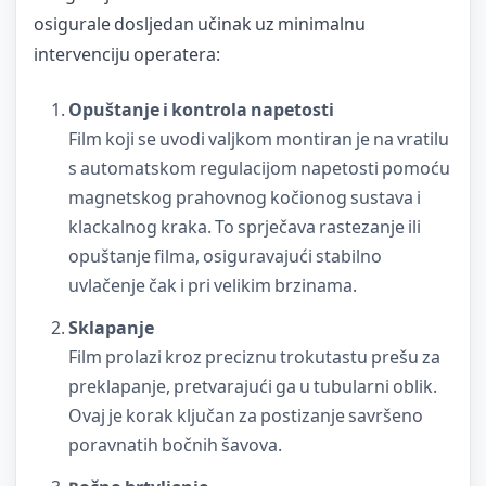
osigurale dosljedan učinak uz minimalnu
intervenciju operatera:
Opuštanje i kontrola napetosti
Film koji se uvodi valjkom montiran je na vratilu
s automatskom regulacijom napetosti pomoću
magnetskog prahovnog kočionog sustava i
klackalnog kraka. To sprječava rastezanje ili
opuštanje filma, osiguravajući stabilno
uvlačenje čak i pri velikim brzinama.
Sklapanje
Film prolazi kroz preciznu trokutastu prešu za
preklapanje, pretvarajući ga u tubularni oblik.
Ovaj je korak ključan za postizanje savršeno
poravnatih bočnih šavova.