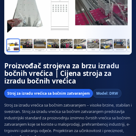
Proizvođač strojeva za brzu izradu
bočnih vrećica | Cijena stroja za
izradu bočnih vrećica
Stroj za izradu vrećica sa bočnim zatvaranjem
Model: DRW
Stroj za izradu vrećica sa bočnim zatvaranjem – visoke brzine, stabilan i
svestran. Stroj za izradu vrećica sa bočnim zatvaranjem predstavlja
industrijski standard za proizvodnju iznimno čvrstih vrećica sa bočnim
zatvaranjem koje se koriste u maloprodaji, prehrambenoj industriji, e-
trgovini i pakiranju odjeće. Projektiran za učinkovitost i preciznost,