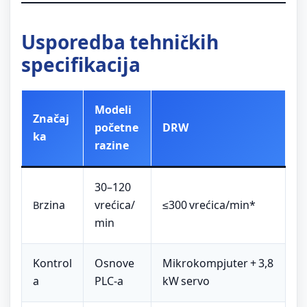
Usporedba tehničkih
specifikacija
Modeli
Značaj
početne
DRW
ka
razine
30–120
Brzina
vrećica/
≤300 vrećica/min*
min
Kontrol
Osnove
Mikrokompjuter + 3,8
a
PLC-a
kW servo