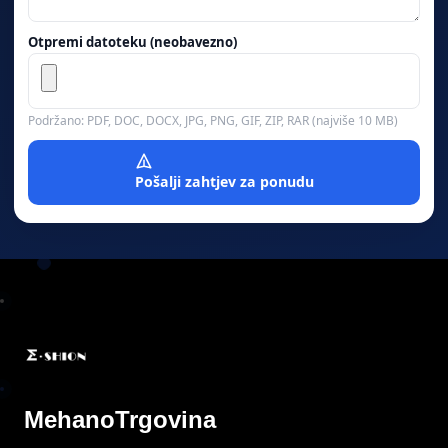
Otpremi datoteku (neobavezno)
Podržano: PDF, DOC, DOCX, JPG, PNG, GIF, ZIP, RAR (najviše 10 MB)
Pošalji zahtjev za ponudu
MehanoTrgovina