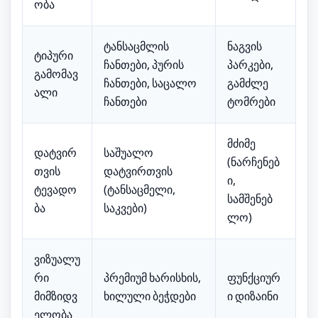
ობა
ტანსაცმლის
ნაგვის
ტიპური
ჩანთები, პურის
პარკები,
გამომავ
ჩანთები, საცალო
გამძლე
ალი
ჩანთები
ტომრები
მძიმე
დატვირ
საშუალო
(ნარჩენებ
თვის
დატვირთვის
ი,
ტევადო
(ტანსაცმელი,
სამშენებ
ბა
საკვები)
ლო)
ვიზუალუ
რი
პრემიუმ ხარისხის,
ფუნქციურ
მიმზიდვ
ხილული ბეჭდები
ი დიზაინი
ელობა