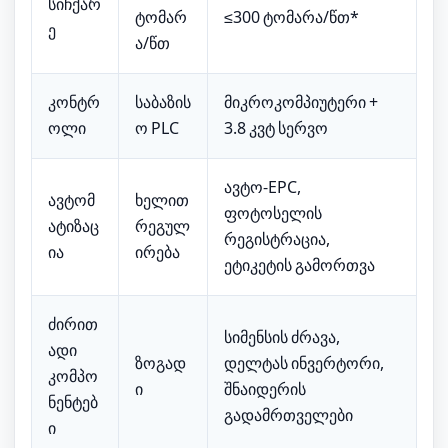
სიჩქარ
ტომარ
≤300 ტომარა/წთ*
ე
ა/წთ
კონტრ
საბაზის
მიკროკომპიუტერი +
ოლი
ო PLC
3.8 კვტ სერვო
ავტო-EPC,
ავტომ
ხელით
ფოტოსელის
ატიზაც
რეგულ
რეგისტრაცია,
ია
ირება
ეტიკეტის გამორთვა
ძირით
სიმენსის ძრავა,
ადი
ზოგად
დელტას ინვერტორი,
კომპო
ი
შნაიდერის
ნენტებ
გადამრთველები
ი