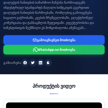
დალუქვის ჩანთების საწარმოო მანქანა წარმოადგენს
ინდუსტრიულ სტანდარტს მაღალი სიმტკიცის გვერდითი
დალუქვის ჩანთების წარმოებაში, რომლებიც გამოიყენება
საცალო ვაჭრობაში, კვების მრეწველობაში, ელექტრონულ
კომერციასა და ტანსაცმლის შეფუთვაში. ეფექტურობისა და
სიზუსტისთვის შექმნილი ეს მოწყობილობა ამუშავებს...
გამოაგზავნეთ მოთხოვნა
WhatsApp-ით მოთხოვნა
ᲒᲐᲖᲘᲐᲠᲔᲑᲐ
ფეისბუქი
ტვიტერი
ლინკდინი
ბმულის კოპირება
პროდუქტის ვიდეო