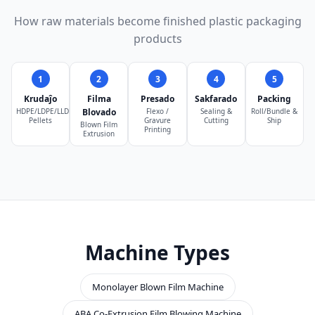
How raw materials become finished plastic packaging
products
1
2
3
4
5
Krudaĵo
Filma
Presado
Sakfarado
Packing
HDPE/LDPE/LLDPE
Blovado
Flexo /
Sealing &
Roll/Bundle &
Pellets
Gravure
Cutting
Ship
Blown Film
Printing
Extrusion
Machine Types
Monolayer Blown Film Machine
ABA Co-Extrusion Film Blowing Machine