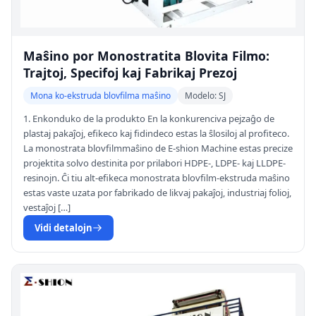
Maŝino por Monostratita Blovita Filmo:
Trajtoj, Specifoj kaj Fabrikaj Prezoj
Mona ko-ekstruda blovfilma maŝino
Modelo: SJ
1. Enkonduko de la produkto En la konkurenciva pejzaĝo de
plastaj pakaĵoj, efikeco kaj fidindeco estas la ŝlosiloj al profiteco.
La monostrata blovfilmmaŝino de E-shion Machine estas precize
projektita solvo destinita por prilabori HDPE-, LDPE- kaj LLDPE-
resinojn. Ĉi tiu alt-efikeca monostrata blovfilm-ekstruda maŝino
estas vaste uzata por fabrikado de likvaj pakaĵoj, industriaj folioj,
vestaĵoj […]
Vidi detalojn