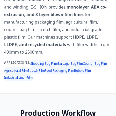
and winding. E-SHION provides
monolayer, ABA co-
extrusion, and 3-layer blown film lines
for
manufacturing packaging film, agricultural film,
courier bag film, stretch film, and industrial-grade
plastic film. Our machines support
HDPE, LDPE,
LLDPE, and recycled materials
with film widths from
400mm to 2500mm.
APPLICATIONS:
Shopping Bag Film
Garbage Bag Film
Courier Bag Film
Agricultural Film
Stretch Film
Food Packaging Film
Bubble Film
Industrial Liner Film
Production Workflow