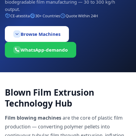
biodegradable film manufacturing — 30 to 300 kg/h
output.
CE-atestita
30+ Countries
Quote Within 24H
Browse Machines
WhatsApp-demando
Blown Film Extrusion
Technology Hub
Film blowing machines
are the core of plastic film
production — converting polymer pellets into
continuous tubular film through extrusion, inflation,