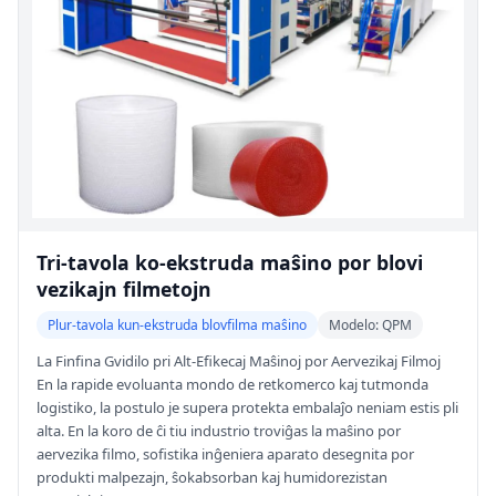
Tri-tavola ko-ekstruda maŝino por blovi
vezikajn filmetojn
Plur-tavola kun-ekstruda blovfilma maŝino
Modelo: QPM
La Finfina Gvidilo pri Alt-Efikecaj Maŝinoj por Aervezikaj Filmoj
En la rapide evoluanta mondo de retkomerco kaj tutmonda
logistiko, la postulo je supera protekta embalaĵo neniam estis pli
alta. En la koro de ĉi tiu industrio troviĝas la maŝino por
aervezika filmo, sofistika inĝeniera aparato desegnita por
produkti malpezajn, ŝokabsorban kaj humidorezistan