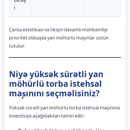
diciliy
i
Çanta estetikası və tikişin davamlı möhkəmliyi
prioritet olduqda yan möhürlü maşınlar üstün
tutulur.
Niyə yüksək sürətli yan
möhürlü torba istehsal
maşınını seçməlisiniz?
Yüksək sürətli yan möhürlü torba istehsal maşınına
investisiya aşağıdakıları təmin edir: