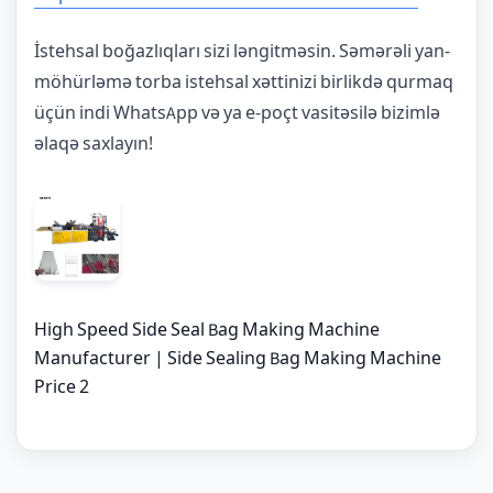
İstehsal boğazlıqları sizi ləngitməsin. Səmərəli yan-
möhürləmə torba istehsal xəttinizi birlikdə qurmaq
üçün indi WhatsApp və ya e-poçt vasitəsilə bizimlə
əlaqə saxlayın!
High Speed Side Seal Bag Making Machine
Manufacturer | Side Sealing Bag Making Machine
Price 2