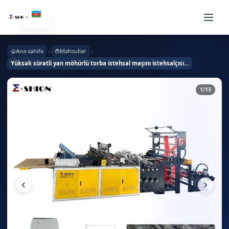
›
›
Ana səhifə
Məhsullar
Yüksək sürətli yan möhürlü torba istehsal maşını istehsalçısı...
1
/13