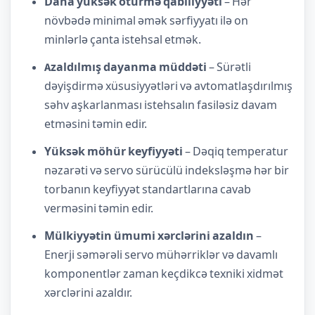
Daha yüksək ötürmə qabiliyyəti
– Hər
növbədə minimal əmək sərfiyyatı ilə on
minlərlə çanta istehsal etmək.
Azaldılmış dayanma müddəti
– Sürətli
dəyişdirmə xüsusiyyətləri və avtomatlaşdırılmış
səhv aşkarlanması istehsalın fasiləsiz davam
etməsini təmin edir.
Yüksək möhür keyfiyyəti
– Dəqiq temperatur
nəzarəti və servo sürücülü indeksləşmə hər bir
torbanın keyfiyyət standartlarına cavab
verməsini təmin edir.
Mülkiyyətin ümumi xərclərini azaldın
–
Enerji səmərəli servo mühərriklər və davamlı
komponentlər zaman keçdikcə texniki xidmət
xərclərini azaldır.