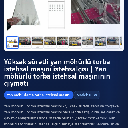
Yüksək sürətli yan möhürlü torba
istehsal maşını istehsalçısı | Yan
möhürlü torba istehsal maşınının
qiyməti
Yan möhürləmə torba istehsal maşını
Model: DRW
Yan möhürlü torba istehsal maşını – yüksək sürətli, sabit və çoxşaxəli
Yan möhürlü torba istehsal maşını pərakəndə satış, qida, e-ticarət və
geyim qablaşdırılmasında istifadə olunan yüksək möhkəmlikli yan
möhürlü torbaların istehsalı üçün sənaye standartıdır. Səmərəlilik və