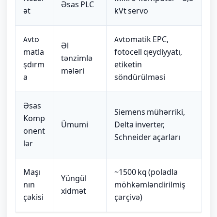
Əsas PLC
ət
kVt servo
Avto
Avtomatik EPC,
Əl
matla
fotocell qeydiyyatı,
tənzimlə
şdırm
etiketin
mələri
a
söndürülməsi
Əsas
Siemens mühərriki,
Komp
Ümumi
Delta inverter,
onent
Schneider açarları
lər
Maşı
~1500 kq (poladla
Yüngül
nın
möhkəmləndirilmiş
xidmət
çəkisi
çərçivə)