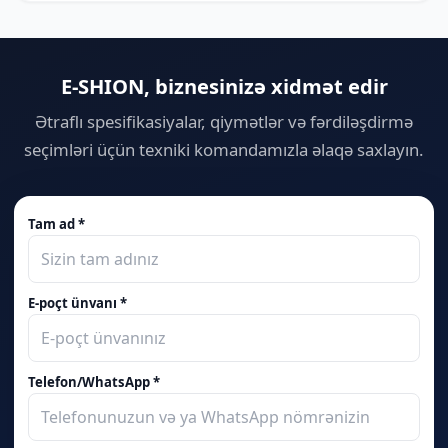
E-SHION, biznesinizə xidmət edir
Ətraflı spesifikasiyalar, qiymətlər və fərdiləşdirmə
seçimləri üçün texniki komandamızla əlaqə saxlayın.
Tam ad *
E-poçt ünvanı *
Telefon/WhatsApp *