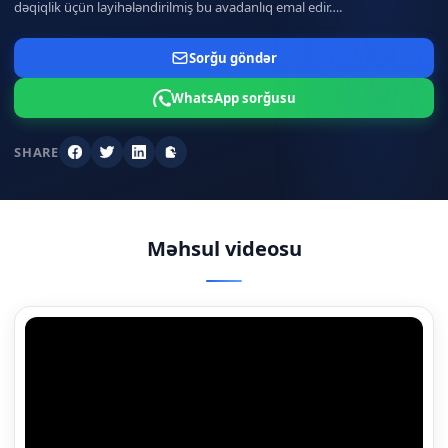
dəqiqlik üçün layihələndirilmiş bu avadanlıq emal edir….
Sorğu göndər
WhatsApp sorğusu
SHARE
Facebook
Twitter
LinkedIn
Linki kopyalayın
Məhsul videosu