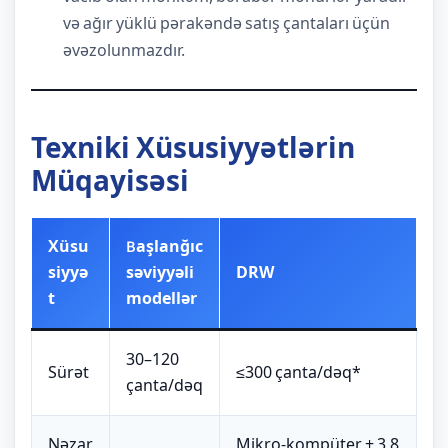
və ağır yüklü pərakəndə satış çantaları üçün
əvəzolunmazdır.
Texniki Xüsusiyyətlərin
Müqayisəsi
Xüsu
Başlanğıc
siyyə
səviyyəli
DRW
t
modellər
30–120
Sürət
≤300 çanta/dəq*
çanta/dəq
Nəzar
Mikro-kompüter + 3,8