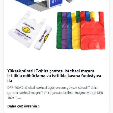
Yüksək sürətli T-shirt çantası istehsal maşını
istiliklə möhürləmə və istiliklə kəsmə funksiyası
ilə
DFR-400X2: Qlobal istehsal üçün ən son yüksək sürətli T-shirt
çantası istehsal maşını T-shirt çantası istehsal maşını (Model DFR-
400X2)….
Daha çox öyrənin