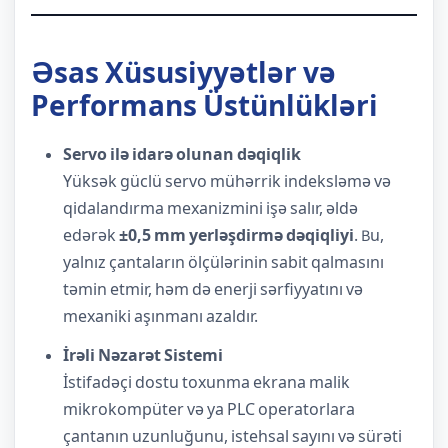
Əsas Xüsusiyyətlər və
Performans Üstünlükləri
Servo ilə idarə olunan dəqiqlik
Yüksək güclü servo mühərrik indeksləmə və
qidalandırma mexanizmini işə salır, əldə
edərək
±0,5 mm yerləşdirmə dəqiqliyi
. Bu,
yalnız çantaların ölçülərinin sabit qalmasını
təmin etmir, həm də enerji sərfiyyatını və
mexaniki aşınmanı azaldır.
İrəli Nəzarət Sistemi
İstifadəçi dostu toxunma ekrana malik
mikrokompüter və ya PLC operatorlara
çantanın uzunluğunu, istehsal sayını və sürəti