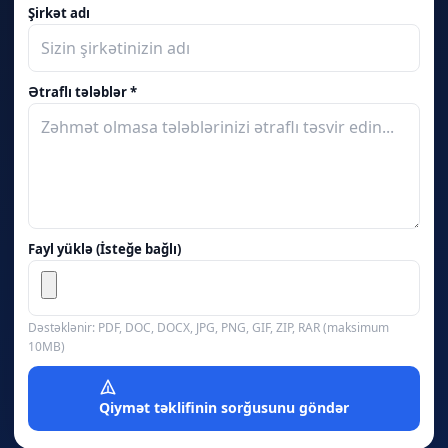
Şirkət adı
Ətraflı tələblər *
Fayl yüklə (İsteğe bağlı)
Dəstəklənir: PDF, DOC, DOCX, JPG, PNG, GIF, ZIP, RAR (maksimum
10MB)
Qiymət təklifinin sorğusunu göndər