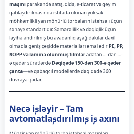
maşını
pərakəndə satış, qida, e-ticarət və geyim
qablaşdırılmasında istifadə olunan yüksək
möhkəmlikli yan möhürlü torbaların istehsalı üçün
sənaye standartıdır. Səmərəlilik və dəqiqlik üçün
layihələndirilmiş bu avadanlıq aşağıdakılar daxil
olmaqla geniş çeşiddə materialları emal edir
PE, PP,
BOPP və laminə olunmuş filmlər
adətən ...-dən ...-
ə qədər sürətlərdə
Dəqiqədə 150-dən 300-ə qədər
çanta
—və qabaqcıl modellərdə dəqiqədə 360
dövrəyə qədər.
Necə işləyir – Tam
avtomatlaşdırılmış iş axını
Müasir yan möhürlü torba istehsal maşınları