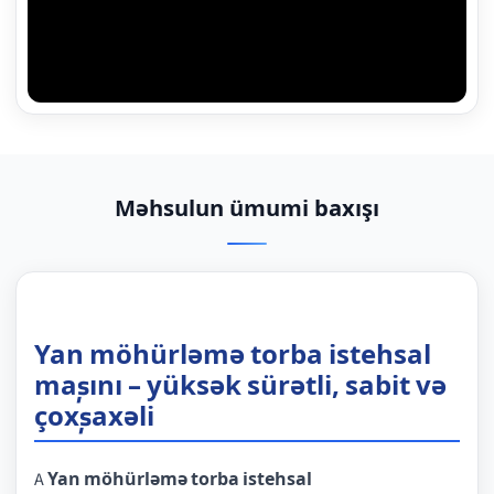
Məhsulun ümumi baxışı
Yan möhürləmə torba istehsal
maşını – yüksək sürətli, sabit və
çoxşaxəli
A
Yan möhürləmə torba istehsal