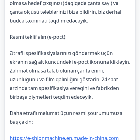
olmasa hədəf çıxışınızı (dəqiqədə çanta sayı) və
çanta ölçüsü tələblərinizi bizə bildirin, biz dərhal
büdcə təxminatı təqdim edəcəyik.
Rəsmi təklif alın (e-poçt):
Ətraflı spesifikasiyalarınızı göndərmək üçün
ekranın sağ alt küncündəki e-poçt ikonuna klikləyin.
Zəhmət olmasa tələb olunan çanta enini,
uzunluğunu və film qalınlığını göstərin. 24 saat
ərzində tam spesifikasiya vərəqini və fabrikdən
birbaşa qiymətləri təqdim edəcəyik.
Daha ətraflı məlumat üçün rəsmi şourumumuza
baş çəkin:
https://e-shionmachine.en.made-in-china.com