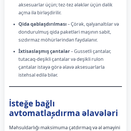
aksesuarlar üçün; tez-tez ələklər üçün dəlik
açma ilə birləşdirilir.
Qida qablaşdırılması
– Çörək, qəlyanaltılar və
dondurulmuş qida paketləri maşının sabit,
sızdırmaz möhürlərindən faydalanır.
İxtisaslaşmış çantalar
– Gussetli çantalar,
tutacaq-deşikli çantalar və deşikli rulon
çantalar istəyə görə əlavə aksesuarlarla
istehsal edilə bilər.
İsteğe bağlı
avtomatlaşdırma əlavələri
Məhsuldarlığı maksimuma çatdırmaq və əl əməyini