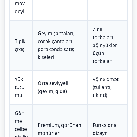
möv
qeyi
Zibil
Geyim çantaları,
torbaları,
Tipik
çörək çantaları,
ağır yüklər
çıxış
pərakəndə satış
üçün
kisələri
torbalar
Yük
Ağır xidmət
Orta səviyyəli
tutu
(tullantı,
(geyim, qida)
mu
tikinti)
Gör
mə
Premium, görünən
Funksional
cəlbe
möhürlər
dizayn