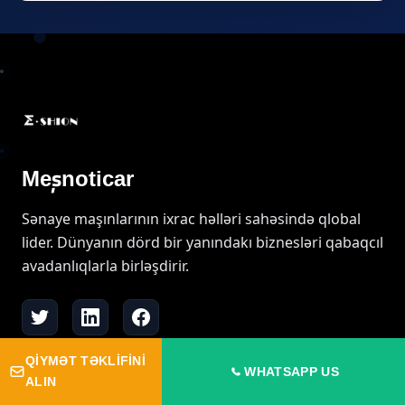
Meşnoticar
Sənaye maşınlarının ixrac həlləri sahəsində qlobal
lider. Dünyanın dörd bir yanındakı biznesləri qabaqcıl
avadanlıqlarla birləşdirir.
QIYMƏT TƏKLIFINI
WHATSAPP US
Sürətli keçidlər
ALIN