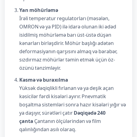
Yan möhürləmə
İrəli temperatur regulatorları (məsələn,
OMRON və ya PID) ilə idarə olunan iki ədəd
isidilmiş möhürləmə barı üst-üstə düşən
kənarları birləşdirir. Möhür başlığı adətən
deformasiyanın qarşısını almaq və bərabər,
sızdırmaz möhürlər təmin etmək üçün öz-
özünü tənzimləyir.
Kəsmə və buraxılma
Yüksək dəqiqlikli fırlanan və ya deşik açan
kəsicilər fərdi kisələri ayırır. Pnevmatik
boşaltma sistemləri sonra hazır kisələri yığır və
ya daşıyır, sürətləri çatır
Dəqiqədə 240
çanta
Çantanın ölçülərindən və film
qalınlığından asılı olaraq.