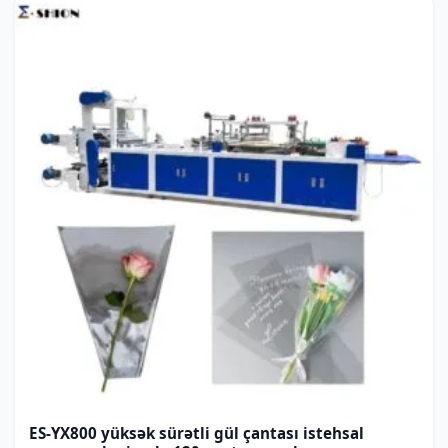
ES-YX800 yüksək sürətli gül çantası istehsal