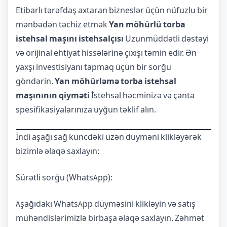
Etibarlı tərəfdaş axtaran bizneslər üçün nüfuzlu bir
mənbədən təchiz etmək
Yan möhürlü torba
istehsal maşını istehsalçısı
Uzunmüddətli dəstəyi
və orijinal ehtiyat hissələrinə çıxışı təmin edir. Ən
yaxşı investisiyanı tapmaq üçün bir sorğu
göndərin.
Yan möhürləmə torba istehsal
maşınının qiyməti
İstehsal həcminizə və çanta
spesifikasiyalarınıza uyğun təklif alın.
İndi aşağı sağ küncdəki üzən düyməni klikləyərək
bizimlə əlaqə saxlayın:
Sürətli sorğu (WhatsApp):
Aşağıdakı WhatsApp düyməsini klikləyin və satış
mühəndislərimizlə birbaşa əlaqə saxlayın. Zəhmət