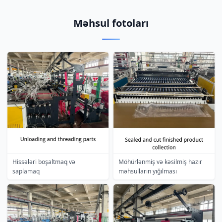
Məhsul fotoları
Hissələri boşaltmaq və
Möhürlənmiş və kəsilmiş hazır
saplamaq
məhsulların yığılması