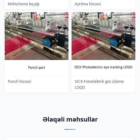
Möhürləmə bıçağı
Ayrılma hissəsi
Punch hissəsi
SICK Fotoelektrik göz izləmə
LOQO
Əlaqəli məhsullar