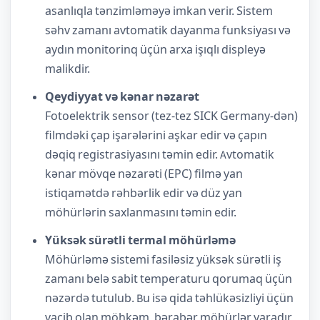
asanlıqla tənzimləməyə imkan verir. Sistem
səhv zamanı avtomatik dayanma funksiyası və
aydın monitorinq üçün arxa işıqlı displeyə
malikdir.
Qeydiyyat və kənar nəzarət
Fotoelektrik sensor (tez-tez SICK Germany-dən)
filmdəki çap işarələrini aşkar edir və çapın
dəqiq registrasiyasını təmin edir. Avtomatik
kənar mövqe nəzarəti (EPC) filmə yan
istiqamətdə rəhbərlik edir və düz yan
möhürlərin saxlanmasını təmin edir.
Yüksək sürətli termal möhürləmə
Möhürləmə sistemi fasiləsiz yüksək sürətli iş
zamanı belə sabit temperaturu qorumaq üçün
nəzərdə tutulub. Bu isə qida təhlükəsizliyi üçün
vacib olan möhkəm, bərabər möhürlər yaradır