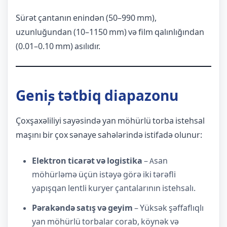
Sürət çantanın enindən (50–990 mm),
uzunluğundan (10–1150 mm) və film qalınlığından
(0.01–0.10 mm) asılıdır.
Geniş tətbiq diapazonu
Çoxşaxəliliyi sayəsində yan möhürlü torba istehsal
maşını bir çox sənaye sahələrində istifadə olunur:
Elektron ticarət və logistika
– Asan
möhürləmə üçün istəyə görə iki tərəfli
yapışqan lentli kuryer çantalarının istehsalı.
Pərakəndə satış və geyim
– Yüksək şəffaflıqlı
yan möhürlü torbalar corab, köynək və