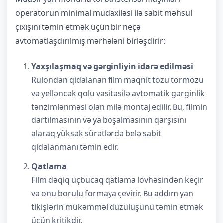
operatorun minimal müdaxiləsi ilə sabit məhsul
çıxışını təmin etmək üçün bir neçə
avtomatlaşdırılmış mərhələni birləşdirir:
Yaxşılaşmaq və gərginliyin idarə edilməsi
Rulondan qidalanan film maqnit tozu tormozu
və yelləncək qolu vasitəsilə avtomatik gərginlik
tənzimlənməsi olan milə montaj edilir. Bu, filmin
dartılmasının və ya boşalmasının qarşısını
alaraq yüksək sürətlərdə belə sabit
qidalanmanı təmin edir.
Qatlama
Film dəqiq üçbucaq qatlama lövhəsindən keçir
və onu borulu formaya çevirir. Bu addım yan
tikişlərin mükəmməl düzülüşünü təmin etmək
üçün kritikdir.