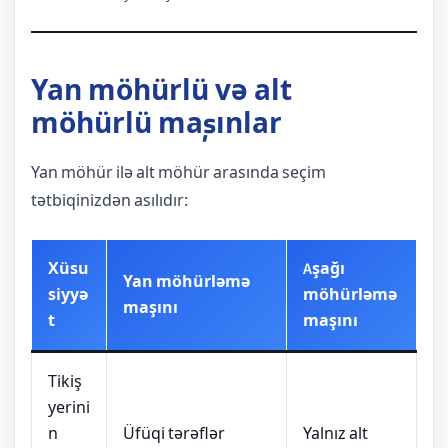
Yan möhürlü və alt
möhürlü maşınlar
Yan möhür ilə alt möhür arasında seçim
tətbiqinizdən asılıdır:
Xüsu
Aşağı
Yan möhürləmə
siyyə
möhürləmə
maşını
t
maşını
Tikiş
yerini
n
Üfüqi tərəflər
Yalnız alt