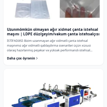
Uzunmömkün olmayan ağır xidmət çanta istehsal
maşını | LDPE düz/geyim/vakum çanta istehsalçısı
İSTİFADƏSİ: Bizim uzanmayan ağır xidmətli çanta istehsal
maşınımız ağır xidmətli qablaşdırma ssenariləri üçün xüsusi
olaraq hazırlanmış peşəkar və yüksək performanslı istehsal
avadanlığıdır....
Daha çox öyrənin