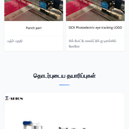
பஞ்ச் பகுதி
சிக் போட்டோஎலக்ட்ரிக் ஐ டிராக்கிங்
லோகோ
தொடர்புடைய தயாரிப்புகள்