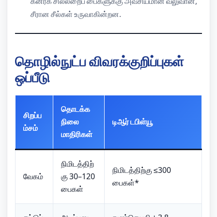
கனரக சில்லறைப் பைகளுக்கு அவசியமான வலுவான,
சீரான சீல்கள் உருவாகின்றன.
தொழில்நுட்ப விவரக்குறிப்புகள்
ஒப்பீடு
தொடக்க
சிறப்ப
நிலை
டிஆர் டபிள்யூ
ம்சம்
மாதிரிகள்
நிமிடத்திற்
நிமிடத்திற்கு ≤300
வேகம்
கு 30–120
பைகள்*
பைகள்