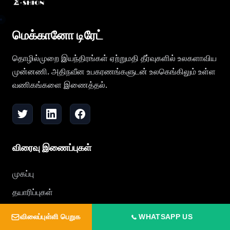
மெக்கானோ டிரேட்
தொழில்முறை இயந்திரங்கள் ஏற்றுமதி தீர்வுகளில் உலகளாவிய
முன்னணி. அதிநவீன உபகரணங்களுடன் உலகெங்கிலும் உள்ள
வணிகங்களை இணைத்தல்.
விரைவு இணைப்புகள்
முகப்பு
தயாரிப்புகள்
தொழில் தீர்வுகள்
விலைப்புள்ளி பெறுக
WHATSAPP US
சேவைகள்