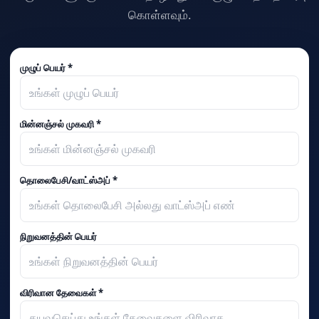
கொள்ளவும்.
முழுப் பெயர் *
மின்னஞ்சல் முகவரி *
தொலைபேசி/வாட்ஸ்அப் *
நிறுவனத்தின் பெயர்
விரிவான தேவைகள் *