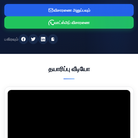
விசாரணை அனுப்பவும்
வாட்ஸ்அப் விசாரணை
பகிரவும்
ஃபேஸ்புக்
ட்விட்டர்
லிங்க்ட்இன்
இணைப்பை நகலெடுக்கவும்
தயாரிப்பு வீடியோ