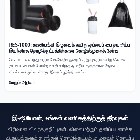
RES-1000: தானியங்கி இழுவைக் கயிறு குப்பைப் பை தயாரிப்பு
இயந்திரத் தொழில்நுட்பத்திற்கான தொழில்முறைத் தேர்வு
வேகமாக வளர்ந்து வரும் பேக்கேஜிங் துறையில், இழுக்கும் கயிறு கொண்ட
குப்பைப் பைகள் போன்ற வசதி சார்ந்த தயாரிப்புகளுக்கான தேவை
விண்ணை முட்டியுள்ளது. இதைப் பூர்த்தி செய்ய...
மேலும் அறிக
இ-ஷியோன், உங்கள் வணிகத்திற்குத் தீர்வுகள்
விரிவான விவரக்குறிப்புகள், விலை மற்றும் தனிப்பயனாக்க
விருப்பங்களுக்கு எங்கள் தொழில்நுட்பக் குழுவைத் தொடர்பு