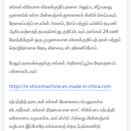
உங்கள் விரிவான விவரக்குறிப்புகளை அனுப்ப, கீழ் வலது
மூலையில் உள்ள மின்னஞ்சல் ஐகானைக் கிளிக் செய்யவும்.
தேவைப்படும் பையின் அகலம், நீளம் மற்றும் ஃபிலிம் தடிமன்
ஆகியவற்றைத் தயவுசெய்து குறிப்பிடவும். நாங்கள் 24 மணி
நேரத்திற்குள் ஒரு முழுமையான விவரக்குறிப்புத் தாள் மற்றும்
தொழிற்சாலை நேரடி விலையுடன் பதிலளிப்போம்.
மேலும் தகவல்களுக்கு எங்கள் அதிகாரப்பூர்வ ஷோரூமைப்
பார்வையிடவும்:
https://e-shionmachine.en.made-in-china.com
உற்பத்தித் தடைகள் உங்கள் வேலையை மெதுவாக்க
விடாதீர்கள். உங்கள் திறமையான சைட்-சீலிங் பை உற்பத்தி
வரிசையை உருவாக்க, வாட்ஸ்அப் அல்லது மின்னஞ்சல்
வழியாக இப்போதே எங்களைத் தொடர்புகொண்டு