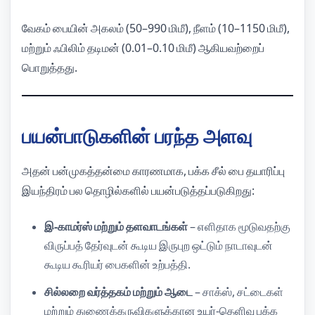
வேகம் பையின் அகலம் (50–990 மிமீ), நீளம் (10–1150 மிமீ),
மற்றும் ஃபிலிம் தடிமன் (0.01–0.10 மிமீ) ஆகியவற்றைப்
பொறுத்தது.
பயன்பாடுகளின் பரந்த அளவு
அதன் பன்முகத்தன்மை காரணமாக, பக்க சீல் பை தயாரிப்பு
இயந்திரம் பல தொழில்களில் பயன்படுத்தப்படுகிறது:
இ-காமர்ஸ் மற்றும் தளவாடங்கள்
– எளிதாக மூடுவதற்கு
விருப்பத் தேர்வுடன் கூடிய இருபுற ஒட்டும் நாடாவுடன்
கூடிய கூரியர் பைகளின் உற்பத்தி.
சில்லறை வர்த்தகம் மற்றும் ஆடை
– சாக்ஸ், சட்டைகள்
மற்றும் துணைக்கருவிகளுக்கான உயர்-தெளிவு பக்க