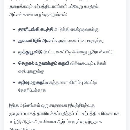
குறைக்கவும், உற்பத்தியாளர்கள் பல்வேறு கூடுதல்
அம்சங்களை வழங்குகிறார்கள்:
தானியங்கி கடத்தி
அடுக்கி எண்ணுவதற்கு
துளையிடும் அலகம்
சுருள் வகைப் பைகளுக்கு
குத்துயூனிடு
(வட்ட, கைப்பிடி அல்லது யூரோ ஸ்லாட்)
செருகல் உருவாக்கும் கருவி
விரிவடையும் பக்கக்
கசப்புகளுக்கு
கழிவு மறுசுருட்டி
சுத்தமான விளிம்பு வெட்டு
சேகரிப்புக்காக
இந்த அம்சங்கள் ஒரு சாதாரண இயந்திரத்தை
முழுமையாகத் தானியக்கப்படுத்தப்பட்ட உற்பத்தி வரிசையாக
மாற்றி, அதிக அளவிலான ஆர்டர்களுக்கு ஏற்றதாக
அமைகின்றன.