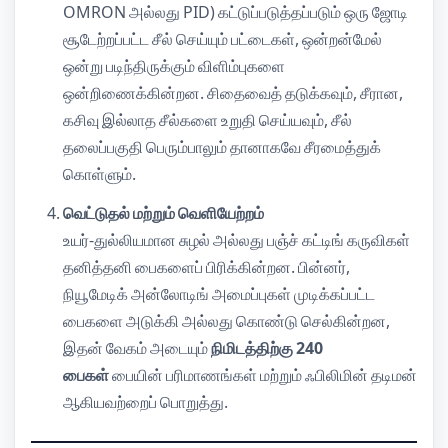
OMRON அல்லது PID) கட்டுப்படுத்தப்படும் ஒரு ஜோடி
சூடேற்றப்பட்ட சீல் செய்யும் பட்டைகள், ஒன்றன்மேல்
ஒன்று படிந்திருக்கும் விளிம்புகளை
ஒன்றிணைக்கின்றன. சிதைவைத் தடுக்கவும், சீரான,
கசிவு இல்லாத சீல்களை உறுதி செய்யவும், சீல்
தலைப்பகுதி பெரும்பாலும் தானாகவே சீரமைத்துக்
கொள்ளும்.
வெட்டுதல் மற்றும் வெளியேற்றம்
உயர்-துல்லியமான சுழல் அல்லது பஞ்ச் கட்டிங் கருவிகள்
தனித்தனி பைகளைப் பிரிக்கின்றன. பின்னர்,
நியூமேடிக் அன்லோடிங் அமைப்புகள் முடிக்கப்பட்ட
பைகளை அடுக்கி அல்லது கொண்டு செல்கின்றன,
இதன் வேகம் அடையும்
நிமிடத்திற்கு 240
பைகள்
பையின் பரிமாணங்கள் மற்றும் ஃபிலிமின் தடிமன்
ஆகியவற்றைப் பொறுத்து.