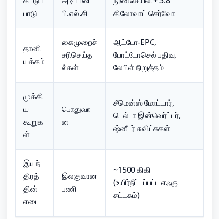
கட்டுப்
அடிப்படை
நுண்செயலி + 3.8
பாடு
பி.எல்.சி
கிலோவாட் செர்வோ
கைமுறைச்
ஆட்டோ-EPC,
தானி
சரிசெய்த
போட்டோசெல் பதிவு,
யக்கம்
ல்கள்
லேபிள் நிறுத்தம்
முக்கி
சீமென்ஸ் மோட்டார்,
ய
பொதுவா
டெல்டா இன்வெர்ட்டர்,
கூறுக
ன
ஷ்னீடர் சுவிட்சுகள்
ள்
இயந்
~1500 கிகி
திரத்
இலகுவான
(உயிர்நீட்டப்பட்ட எஃகு
தின்
பணி
சட்டகம்)
எடை