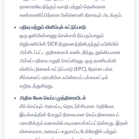
தானாகவே நிற்கும் வசதி மற்றும் தெளிவான
கண்காணிப்பிற்காக பின்னொளி திரையும் அடங்கும்.
பதிவு மற்றும் விளிம்புக் கட்டுப்பாடு
ஒரு ஒளிமின்னணு சென்சார் (பெரும்பாலும்
ஜெர்மனியின் SICK நிறுவனத்திலிருந்து) ஃபிலிமில்
அச்சிடப்பட்ட குறிகளைக் கண்டறிந்து, துல்லியமான
அச்சுப் பதிவை உறுதி செய்கிறது. ஒரு தானியங்கி
விளிம்பு நிலைக் கட்டுப்பாடு (EPC), நேரான பக்க
சீல்களைப் பராமரிக்க ஃபிலிமைப் பக்கவாட்டில்
வழிநடத்துகிறது.
அதிக வேக வெப்ப முத்திரையிடல்
சீல் செய்யும் அமைப்பு, தொடர்ச்சியான அதிவேக
இயக்கத்தின் போதும் நிலையான வெப்பநிலையைப்
பராமரிக்கும் வகையில் வடிவமைக்கப்பட்டுள்ளது. இதன்
விளைவாக, உணவுப் பாதுகாப்பு பேக்கேஜிங் மற்றும்