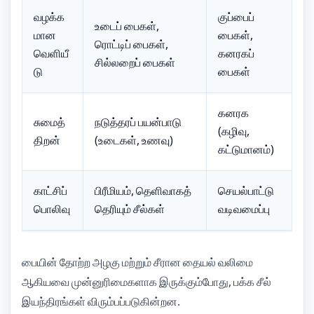
வழக்க
குப்பைப்
உடைப் பைகள்,
மான
பைகள்,
ரொட்டிப் பைகள்,
வெளியீ
கனரகப்
சில்லறைப் பைகள்
டு
பைகள்
கனரக
சுமைத்
நடுத்தரப் பயன்பாடு
(கழிவு,
திறன்
(உடைகள், உணவு)
கட்டுமானம்)
காட்சிப்
பிரீமியம், தெளிவாகத்
செயல்பாட்டு
பொலிவு
தெரியும் சீல்கள்
வடிவமைப்பு
பையின் தோற்ற அழகு மற்றும் சீரான தையல் வலிமை
ஆகியவை முன்னுரிமைகளாக இருக்கும்போது, பக்க சீல்
இயந்திரங்கள் விரும்பப்படுகின்றன.